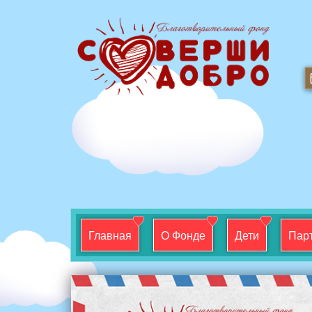
Главная
О Фонде
Дети
Пар