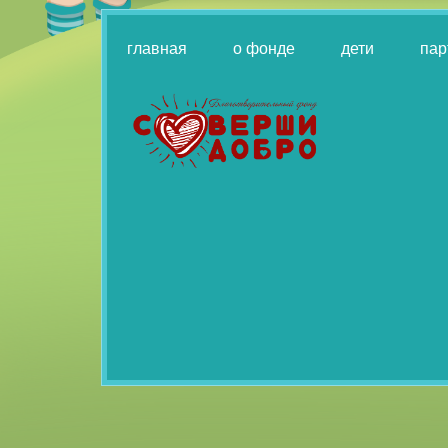
главная
о фонде
дети
пар