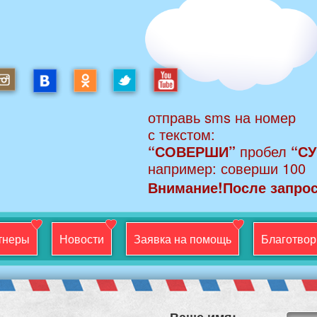
отправь sms на номер
с текстом:
“СОВЕРШИ”
пробел
“С
например: соверши 100
Внимание!
После запрос
тнеры
Новости
Заявка на помощь
Благотвор